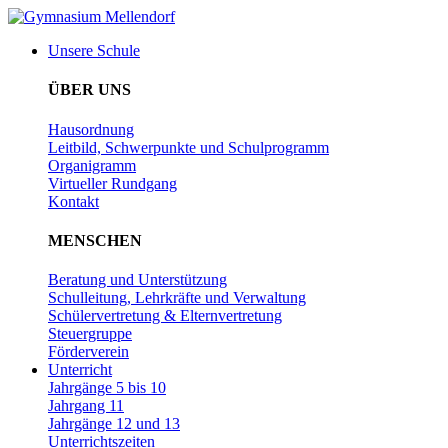
Zum
Inhalt
Unsere Schule
wechseln
ÜBER UNS
Hausordnung
Leitbild, Schwerpunkte und Schulprogramm
Organigramm
Virtueller Rundgang
Kontakt
MENSCHEN
Beratung und Unterstützung
Schulleitung, Lehrkräfte und Verwaltung
Schülervertretung & Elternvertretung
Steuergruppe
Förderverein
Unterricht
Jahrgänge 5 bis 10
Jahrgang 11
Jahrgänge 12 und 13
Unterrichtszeiten