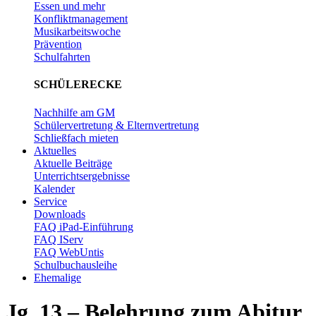
Essen und mehr
Konfliktmanagement
Musikarbeitswoche
Prävention
Schulfahrten
SCHÜLERECKE
Nachhilfe am GM
Schülervertretung & Elternvertretung
Schließfach mieten
Aktuelles
Aktuelle Beiträge
Unterrichtsergebnisse
Kalender
Service
Downloads
FAQ iPad-Einführung
FAQ IServ
FAQ WebUntis
Schulbuchausleihe
Ehemalige
Jg. 13 – Belehrung zum Abitur