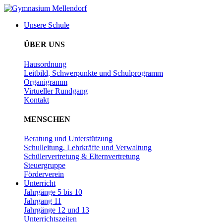
Zum
Inhalt
Unsere Schule
wechseln
ÜBER UNS
Hausordnung
Leitbild, Schwerpunkte und Schulprogramm
Organigramm
Virtueller Rundgang
Kontakt
MENSCHEN
Beratung und Unterstützung
Schulleitung, Lehrkräfte und Verwaltung
Schülervertretung & Elternvertretung
Steuergruppe
Förderverein
Unterricht
Jahrgänge 5 bis 10
Jahrgang 11
Jahrgänge 12 und 13
Unterrichtszeiten