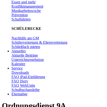
Essen und mehr
Konfliktmanagement
Musikarbeitswoche
Prävention
Schulfahrten
SCHÜLERECKE
Nachhilfe am GM
Schülervertretung & Elternvertretung
Schließfach mieten
Aktuelles
Aktuelle Beiträge
Unterrichtsergebnisse
Kalender
Service
Downloads
FAQ iPad-Einführung
FAQ IServ
FAQ WebUntis
Schulbuchausleihe
Ehemalige
Ordnungsdienst 9A