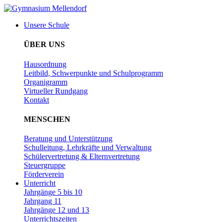
Zum
Inhalt
Unsere Schule
wechseln
ÜBER UNS
Hausordnung
Leitbild, Schwerpunkte und Schulprogramm
Organigramm
Virtueller Rundgang
Kontakt
MENSCHEN
Beratung und Unterstützung
Schulleitung, Lehrkräfte und Verwaltung
Schülervertretung & Elternvertretung
Steuergruppe
Förderverein
Unterricht
Jahrgänge 5 bis 10
Jahrgang 11
Jahrgänge 12 und 13
Unterrichtszeiten