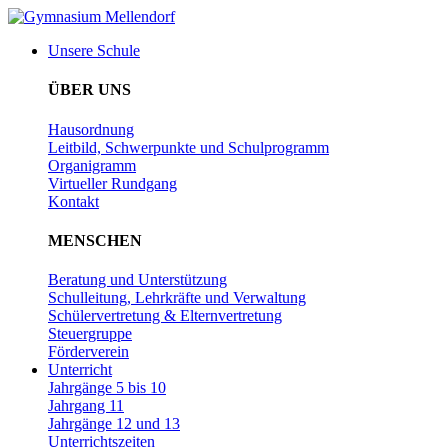
Zum
Inhalt
Unsere Schule
wechseln
ÜBER UNS
Hausordnung
Leitbild, Schwerpunkte und Schulprogramm
Organigramm
Virtueller Rundgang
Kontakt
MENSCHEN
Beratung und Unterstützung
Schulleitung, Lehrkräfte und Verwaltung
Schülervertretung & Elternvertretung
Steuergruppe
Förderverein
Unterricht
Jahrgänge 5 bis 10
Jahrgang 11
Jahrgänge 12 und 13
Unterrichtszeiten