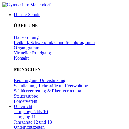
Zum
Inhalt
Unsere Schule
wechseln
ÜBER UNS
Hausordnung
Leitbild, Schwerpunkte und Schulprogramm
Organigramm
Virtueller Rundgang
Kontakt
MENSCHEN
Beratung und Unterstützung
Schulleitung, Lehrkräfte und Verwaltung
Schülervertretung & Elternvertretung
Steuergruppe
Förderverein
Unterricht
Jahrgänge 5 bis 10
Jahrgang 11
Jahrgänge 12 und 13
Unterrichtszeiten