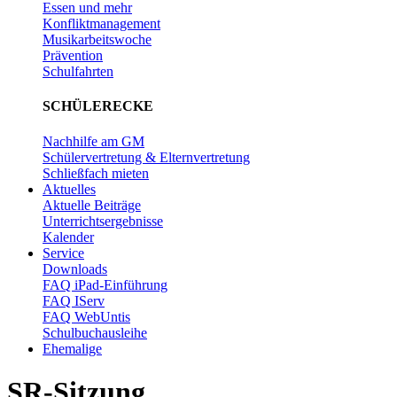
Essen und mehr
Konfliktmanagement
Musikarbeitswoche
Prävention
Schulfahrten
SCHÜLERECKE
Nachhilfe am GM
Schülervertretung & Elternvertretung
Schließfach mieten
Aktuelles
Aktuelle Beiträge
Unterrichtsergebnisse
Kalender
Service
Downloads
FAQ iPad-Einführung
FAQ IServ
FAQ WebUntis
Schulbuchausleihe
Ehemalige
SR-Sitzung