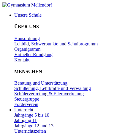
Zum
Inhalt
Unsere Schule
wechseln
ÜBER UNS
Hausordnung
Leitbild, Schwerpunkte und Schulprogramm
Organigramm
Virtueller Rundgang
Kontakt
MENSCHEN
Beratung und Unterstützung
Schulleitung, Lehrkräfte und Verwaltung
Schülervertretung & Elternvertretung
Steuergruppe
Förderverein
Unterricht
Jahrgänge 5 bis 10
Jahrgang 11
Jahrgänge 12 und 13
Unterrichtszeiten