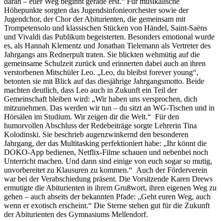
daran – euer Weg beginnt gerade erst.“ Für musikalische
Höhepunkte sorgten das Jugendsinfonieorchester sowie der
Jugendchor, der Chor der Abiturienten, die gemeinsam mit
Trompetensolo und klassischen Stücken von Händel, Saint-Saëns
und Vivaldi das Publikum begeisterten. Besonders emotional wurde
es, als Hannah Klementz und Jonathan Tielemann als Vertreter des
Jahrgangs ans Rednerpult traten. Sie blickten wehmütig auf die
gemeinsame Schulzeit zurück und erinnerten dabei auch an ihren
verstorbenen Mitschüler Leo. „Leo, du bleibst forever young“,
betonten sie mit Blick auf das diesjährige Jahrgangsmotto. Beide
machten deutlich, dass Leo auch in Zukunft ein Teil der
Gemeinschaft bleiben wird: „Wir haben uns versprochen, dich
mitzunehmen. Das werden wir tun – du sitzt an WG-Tischen und in
Hörsälen im Studium. Wir zeigen dir die Welt.“ Für den
humorvollen Abschluss der Redebeiträge sorgte Lehrerin Tina
Kolodinski. Sie beschrieb augenzwinkernd den besonderen
Jahrgang, der das Multitasking perfektioniert habe: „Ihr könnt die
DOKO-App bedienen, Netflix-Filme schauen und nebenbei noch
Unterricht machen. Und dann sind einige von euch sogar so mutig,
unvorbereitet zu Klausuren zu kommen.“ Auch der Förderverein
war bei der Verabschiedung präsent. Die Vorsitzende Karen Drews
ermutigte die Abiturienten in ihrem Grußwort, ihren eigenen Weg zu
gehen – auch abseits der bekannten Pfade: „Geht euren Weg, auch
wenn er exotisch erscheint.“ Die Sterne stehen gut für die Zukunft
der Abiturienten des Gymnasiums Mellendorf.