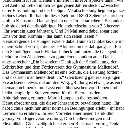
Schulleiterin Katrin Meinen erinnerte in ihrer Ansprache daran, wie
viel Zeit und Leben in den vergangenen Jahren steckt: „Zwischen
eurer Einschulung und der heutigen Verabschiedung liegt ein ganzes
kleines Leben. Ihr habt in dieser Zeit rund 6800 Seiten beschrieben
– ob in Klausuren, Hausaufgaben oder Projektarbeiten.“ Besonders
hob sie dabei den diesjährigen Notendurchschnitt von 2,3 hervor:
„Ihr wart ein guter Jahrgang. Und 34 Mal stand dabei sogar eine
Eins vor dem Komma – das kann sich sehen lassen!“
Herausragende Leistungen erzielte dabei Hannah Dubberke, die mit
einem Schnitt von 1,2 die beste Abiturientin des Jahrgangs ist. Für
den Schulträger sprach Florian Lübeck und nutzte die Gelegenheit,
nicht nur den Absolventen zu gratulieren, sondern auch Dank
auszusprechen: „Ein besonderer Dank gilt der Schulleitung, den
Lehrkräften und dem Förderverein des Gymnasiums Mellendorf.
Das Gymnasium Mellendorf ist eine Schule, die Leistung fördert –
und das sieht man heute deutlich.“ Gleichzeitig gab er den jungen
Erwachsenen etwas mit auf den Weg: „Bildung ist etwas, was euch
niemand nehmen kann. Lasst euch überraschen vom Leben und
bleibt neugierig.“ Stellvertretend für die Eltern aus dem
Abiturjahrgang erinnerte Martin Lampe an die besonderen
Herausforderungen, die dieser Jahrgang zu bewältigen hatte: „Ihr
habt Schule nicht nur unter normalen Bedingungen erlebt – ihr habt
Lernen neu erfahren. Ihr seid Vorreiter einer neuen Lernkultur,
geprägt von Eigenverantwortung, Durchhaltevermögen und
Flexibilität.“ Gleichzeitig richtete er den Blick nach vorn: „Denkt