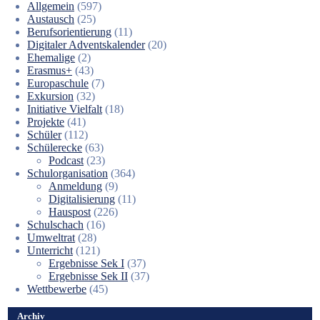
Allgemein
(597)
Austausch
(25)
Berufsorientierung
(11)
Digitaler Adventskalender
(20)
Ehemalige
(2)
Erasmus+
(43)
Europaschule
(7)
Exkursion
(32)
Initiative Vielfalt
(18)
Projekte
(41)
Schüler
(112)
Schülerecke
(63)
Podcast
(23)
Schulorganisation
(364)
Anmeldung
(9)
Digitalisierung
(11)
Hauspost
(226)
Schulschach
(16)
Umweltrat
(28)
Unterricht
(121)
Ergebnisse Sek I
(37)
Ergebnisse Sek II
(37)
Wettbewerbe
(45)
Archiv