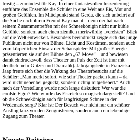
frostig – zumindest für Kay. In einer fantasievollen Inszenierung
entführte das Ensemble die Schüler in eine Welt aus Eis, Mut und
großen Gefühlen. Im Mittelpunkt stand Gerda, die sich unbeirrt auf
die Suche nach ihrem Freund Kay macht – denn der hat nach
seinem Zusammentreffen mit der Schneekönigin nicht nur kühle
Gefühle, sondern auch einen ziemlich merkwürdig „vereisten“ Blick
auf die Welt entwickelt. Besonders beeindruckt zeigte sich das junge
Publikum nicht nur von Bühne, Licht und Kostümen, sondern auch
vom körperlichen Einsatz der Schauspieler: Mit großer Energie
präsentierten sie auf der Bühne den „67-Move“ – und bewiesen
damit eindrucksvoll, dass Theater am Puls der Zeit ist (nur mit
deutlich mehr Glitzer und Dramatik). Jahrgangsleiterin Franziska
Jaap freute sich über die Wirkung des Theaterbesuchs auf die
Schüler: „Man merkt sofort, wie sehr Theater packen kann – da
wird nicht nebenbei geguckt, sondern richtig mitgefiebert.“ Auch
nach der Vorstellung wurde noch lange diskutiert: Wer war die
coolste Figur? Wie wurde das Eisreich so magisch dargestellt? Und
ob die Schneekönigin auch für langfristigen Schnee in der
Wedemark sorgt? Klar ist: Der Besuch war nicht nur ein schöner
Ausflug kurz vor den Zeugnisferien, sondern auch ein lebendiger
Zugang zum Theater.
Neuste Beiträge