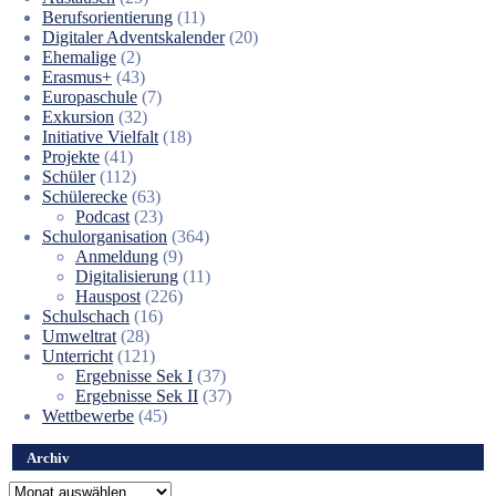
Berufsorientierung
(11)
Digitaler Adventskalender
(20)
Ehemalige
(2)
Erasmus+
(43)
Europaschule
(7)
Exkursion
(32)
Initiative Vielfalt
(18)
Projekte
(41)
Schüler
(112)
Schülerecke
(63)
Podcast
(23)
Schulorganisation
(364)
Anmeldung
(9)
Digitalisierung
(11)
Hauspost
(226)
Schulschach
(16)
Umweltrat
(28)
Unterricht
(121)
Ergebnisse Sek I
(37)
Ergebnisse Sek II
(37)
Wettbewerbe
(45)
Archiv
Archiv