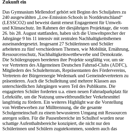
Zukunft ein
Das Gymnasium Mellendorf gehört seit Beginn des Schuljahres zu
240 ausgewählten „Low-Emission-Schools in Norddeutschland“
(LESSCO2) und beweist damit erneut Engagement für Umwelt-
und Klimaschutz. Im Rahmen der diesjährigen Projekttage, die vom
26. bis 28. August stattfanden, haben sich die Umweltsprecher der
Jahrgänge 9 bis 11 intensiv mit zentralen Nachhaltigkeitsthemen
auseinandergesetzt. Insgesamt 27 Schülerinnen und Schüler
arbeiteten zu fünf verschiedenen Themen, wie Mobilität, Ernährung,
Ressourcenschutz, Nachhaltigkeitswettbewerbe und Demokratie.
Die Schülergruppen bereiteten ihre Projekte sorgfältig vor, um sie
vor Vertretern des Allgemeinen Deutschen Fahrrad-Clubs (ADFC),
Mitgliedern des Schulelternrats, Repräsentanten des Fördervereins,
Vertretern der Bürgerenergie Wedemark und Gemeindevertretern zu
präsentieren. Auch die Schulleitung und mehrere Klassen aus
unterschiedlichen Jahrgängen waren Teil des Publikums. Die
engagierten Schüler forderten u.a. einen neuen Fahrradparkplatz für
Lehrkräfte, um die Nutzung umweltfreundlicher Verkehrsmittel
langfristig zu fördern. Ein weiteres Highlight war die Vorstellung
von Wettbewerben zur Mülltrennung, die die gesamte
Schulgemeinschaft zu einem bewussteren Umgang mit Ressourcen
anregen sollen. Für die Pausenbereiche im Schulhof wurden neue
schattige Aufenthaltsbereiche konzipiert, die nicht nur den
Schülerinnen und Schülern zugutekommen, sondern auch das