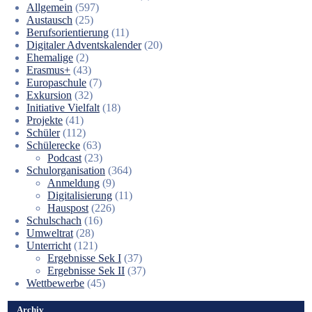
Allgemein
(597)
Austausch
(25)
Berufsorientierung
(11)
Digitaler Adventskalender
(20)
Ehemalige
(2)
Erasmus+
(43)
Europaschule
(7)
Exkursion
(32)
Initiative Vielfalt
(18)
Projekte
(41)
Schüler
(112)
Schülerecke
(63)
Podcast
(23)
Schulorganisation
(364)
Anmeldung
(9)
Digitalisierung
(11)
Hauspost
(226)
Schulschach
(16)
Umweltrat
(28)
Unterricht
(121)
Ergebnisse Sek I
(37)
Ergebnisse Sek II
(37)
Wettbewerbe
(45)
Archiv