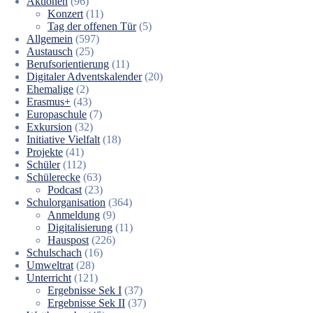
Aktionen
(96)
Konzert
(11)
Tag der offenen Tür
(5)
Allgemein
(597)
Austausch
(25)
Berufsorientierung
(11)
Digitaler Adventskalender
(20)
Ehemalige
(2)
Erasmus+
(43)
Europaschule
(7)
Exkursion
(32)
Initiative Vielfalt
(18)
Projekte
(41)
Schüler
(112)
Schülerecke
(63)
Podcast
(23)
Schulorganisation
(364)
Anmeldung
(9)
Digitalisierung
(11)
Hauspost
(226)
Schulschach
(16)
Umweltrat
(28)
Unterricht
(121)
Ergebnisse Sek I
(37)
Ergebnisse Sek II
(37)