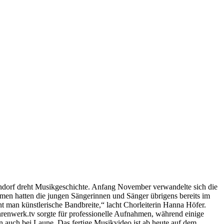
ndorf dreht Musikgeschichte. Anfang November verwandelte sich die
men hatten die jungen Sängerinnen und Sänger übrigens bereits im
t man künstlerische Bandbreite,“ lacht Chorleiterin Hanna Höfer.
hrenwerk.tv sorgte für professionelle Aufnahmen, während einige
n auch bei Laune. Das fertige Musikvideo ist ab heute auf dem