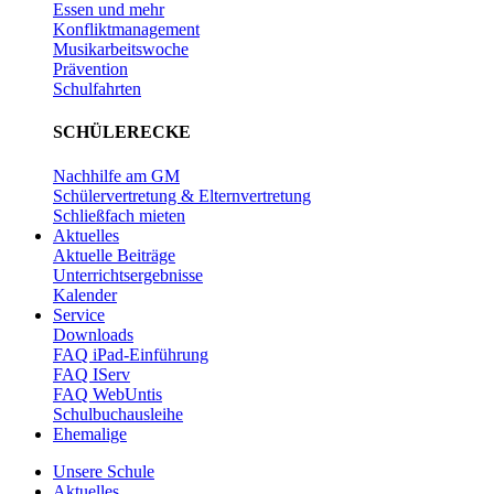
Essen und mehr
Konfliktmanagement
Musikarbeitswoche
Prävention
Schulfahrten
SCHÜLERECKE
Nachhilfe am GM
Schülervertretung & Elternvertretung
Schließfach mieten
Aktuelles
Aktuelle Beiträge
Unterrichtsergebnisse
Kalender
Service
Downloads
FAQ iPad-Einführung
FAQ IServ
FAQ WebUntis
Schulbuchausleihe
Ehemalige
Unsere Schule
Aktuelles