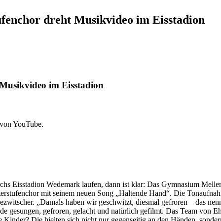
ufenchor dreht Musikvideo im Eisstadion
 Musikvideo im Eisstadion
 von YouTube.
chs Eisstadion Wedemark laufen, dann ist klar: Das Gymnasium Melle
Unterstufenchor mit seinem neuen Song „Haltende Hand“. Die Tonaufnah
ezwitscher. „Damals haben wir geschwitzt, diesmal gefroren – das nenn
urde gesungen, gefroren, gelacht und natürlich gefilmt. Das Team von E
Kinder? Die hielten sich nicht nur gegenseitig an den Händen, sonder