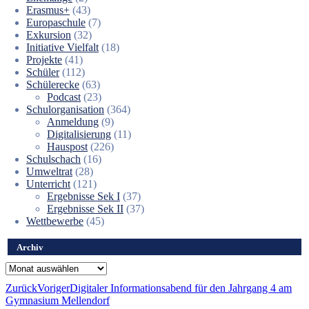
Erasmus+
(43)
Europaschule
(7)
Exkursion
(32)
Initiative Vielfalt
(18)
Projekte
(41)
Schüler
(112)
Schülerecke
(63)
Podcast
(23)
Schulorganisation
(364)
Anmeldung
(9)
Digitalisierung
(11)
Hauspost
(226)
Schulschach
(16)
Umweltrat
(28)
Unterricht
(121)
Ergebnisse Sek I
(37)
Ergebnisse Sek II
(37)
Wettbewerbe
(45)
Archiv
Archiv
Zurück
Voriger
Digitaler Informationsabend für den Jahrgang 4 am
Gymnasium Mellendorf