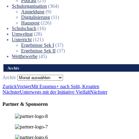
Podcast
(23)
Schulorganisation
(364)
Anmeldung
(9)
Digitalisierung
(11)
Hauspost
(226)
Schulschach
(16)
Umweltrat
(28)
Unterricht
(121)
Ergebnisse Sek I
(37)
Ergebnisse Sek II
(37)
Wettbewerbe
(45)
Archiv
Archiv
Zurück
Voriger
Mit Erasmus+ nach Split, Kroatien
Nächster
Unterwegs mit der Initiative Vielfalt
Nächster
Partner & Sponsoren