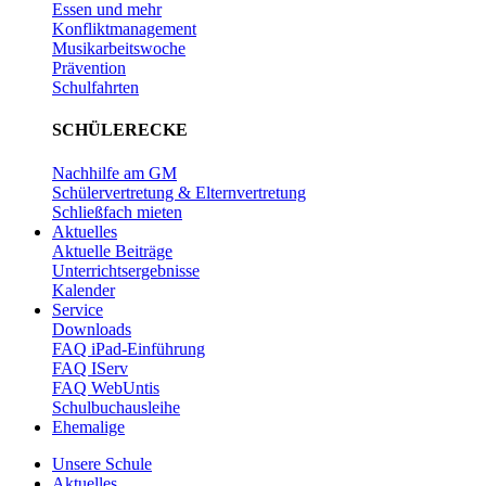
Essen und mehr
Konfliktmanagement
Musikarbeitswoche
Prävention
Schulfahrten
SCHÜLERECKE
Nachhilfe am GM
Schülervertretung & Elternvertretung
Schließfach mieten
Aktuelles
Aktuelle Beiträge
Unterrichtsergebnisse
Kalender
Service
Downloads
FAQ iPad-Einführung
FAQ IServ
FAQ WebUntis
Schulbuchausleihe
Ehemalige
Unsere Schule
Aktuelles