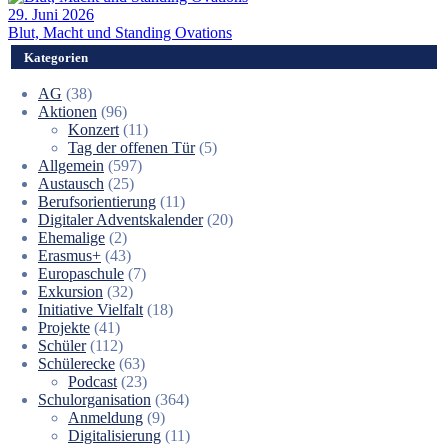
29. Juni 2026
Blut, Macht und Standing Ovations
Kategorien
AG
(38)
Aktionen
(96)
Konzert
(11)
Tag der offenen Tür
(5)
Allgemein
(597)
Austausch
(25)
Berufsorientierung
(11)
Digitaler Adventskalender
(20)
Ehemalige
(2)
Erasmus+
(43)
Europaschule
(7)
Exkursion
(32)
Initiative Vielfalt
(18)
Projekte
(41)
Schüler
(112)
Schülerecke
(63)
Podcast
(23)
Schulorganisation
(364)
Anmeldung
(9)
Digitalisierung
(11)