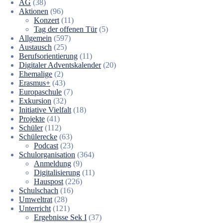
AG
(38)
Aktionen
(96)
Konzert
(11)
Tag der offenen Tür
(5)
Allgemein
(597)
Austausch
(25)
Berufsorientierung
(11)
Digitaler Adventskalender
(20)
Ehemalige
(2)
Erasmus+
(43)
Europaschule
(7)
Exkursion
(32)
Initiative Vielfalt
(18)
Projekte
(41)
Schüler
(112)
Schülerecke
(63)
Podcast
(23)
Schulorganisation
(364)
Anmeldung
(9)
Digitalisierung
(11)
Hauspost
(226)
Schulschach
(16)
Umweltrat
(28)
Unterricht
(121)
Ergebnisse Sek I
(37)