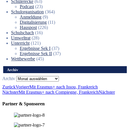
Schülerecke
(63)
Podcast
(23)
Schulorganisation
(364)
Anmeldung
(9)
Digitalisierung
(11)
Hauspost
(226)
Schulschach
(16)
Umweltrat
(28)
Unterricht
(121)
Ergebnisse Sek I
(37)
Ergebnisse Sek II
(37)
Wettbewerbe
(45)
Archiv
Archiv
Zurück
Voriger
Mit Erasmus+ nach Issou, Frankreich
Nächster
Mit Erasmus+ nach Compiegne, Frankreich
Nächster
Partner & Sponsoren