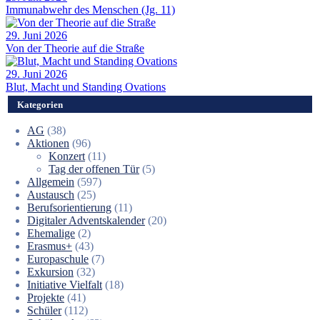
Immunabwehr des Menschen (Jg. 11)
29. Juni 2026
Von der Theorie auf die Straße
29. Juni 2026
Blut, Macht und Standing Ovations
Kategorien
AG
(38)
Aktionen
(96)
Konzert
(11)
Tag der offenen Tür
(5)
Allgemein
(597)
Austausch
(25)
Berufsorientierung
(11)
Digitaler Adventskalender
(20)
Ehemalige
(2)
Erasmus+
(43)
Europaschule
(7)
Exkursion
(32)
Initiative Vielfalt
(18)
Projekte
(41)
Schüler
(112)