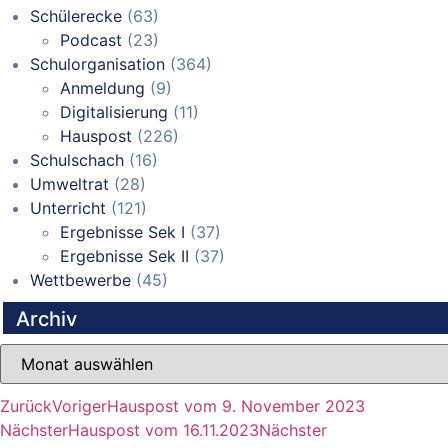
Schülerecke
(63)
Podcast
(23)
Schulorganisation
(364)
Anmeldung
(9)
Digitalisierung
(11)
Hauspost
(226)
Schulschach
(16)
Umweltrat
(28)
Unterricht
(121)
Ergebnisse Sek I
(37)
Ergebnisse Sek II
(37)
Wettbewerbe
(45)
Archiv
Archiv
Zurück
Voriger
Hauspost vom 9. November 2023
Nächster
Hauspost vom 16.11.2023
Nächster