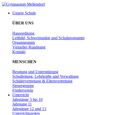
Zum
Inhalt
Unsere Schule
wechseln
ÜBER UNS
Hausordnung
Leitbild, Schwerpunkte und Schulprogramm
Organigramm
Virtueller Rundgang
Kontakt
MENSCHEN
Beratung und Unterstützung
Schulleitung, Lehrkräfte und Verwaltung
Schülervertretung & Elternvertretung
Steuergruppe
Förderverein
Unterricht
Jahrgänge 5 bis 10
Jahrgang 11
Jahrgänge 12 und 13
Unterrichtszeiten