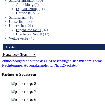
Schulorganisation
(364)
Anmeldung
(9)
Digitalisierung
(11)
Hauspost
(226)
Schulschach
(16)
Umweltrat
(28)
Unterricht
(121)
Ergebnisse Sek I
(37)
Ergebnisse Sek II
(37)
Wettbewerbe
(45)
Archiv
Archiv
Zurück
Voriger
Lehrkräfte des GM beschäftigen sich mit dem Thema „D
Nächster
unser Adventskalender … Nr. 12
Nächster
Partner & Sponsoren