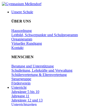
Zum
Inhalt
Unsere Schule
wechseln
ÜBER UNS
Hausordnung
Leitbild, Schwerpunkte und Schulprogramm
Organigramm
Virtueller Rundgang
Kontakt
MENSCHEN
Beratung und Unterstützung
Schulleitung, Lehrkräfte und Verwaltung
Schülervertretung & Elternvertretung
Steuergruppe
Förderverein
Unterricht
Jahrgänge 5 bis 10
Jahrgang 11
Jahrgänge 12 und 13
Unterrichtszeiten