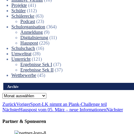
Projekte
(41)
Schüler
(112)
Schülerecke
(63)
Podcast
(23)
Schulorganisation
(364)
Anmeldung
(9)
Digitalisierung
(11)
Hauspost
(226)
Schulschach
(16)
Umweltrat
(28)
Unterricht
(121)
Ergebnisse Sek I
(37)
Ergebnisse Sek II
(37)
Wettbewerbe
(45)
Archiv
Archiv
Zurück
Voriger
Sport-LK nimmt an Plank-Challenge teil
Nächster
Hauspost vom 05. März – neue Informationen
Nächster
Partner & Sponsoren