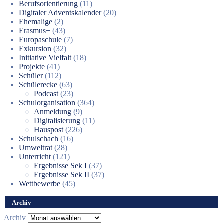
Berufsorientierung
(11)
Digitaler Adventskalender
(20)
Ehemalige
(2)
Erasmus+
(43)
Europaschule
(7)
Exkursion
(32)
Initiative Vielfalt
(18)
Projekte
(41)
Schüler
(112)
Schülerecke
(63)
Podcast
(23)
Schulorganisation
(364)
Anmeldung
(9)
Digitalisierung
(11)
Hauspost
(226)
Schulschach
(16)
Umweltrat
(28)
Unterricht
(121)
Ergebnisse Sek I
(37)
Ergebnisse Sek II
(37)
Wettbewerbe
(45)
Archiv
Archiv