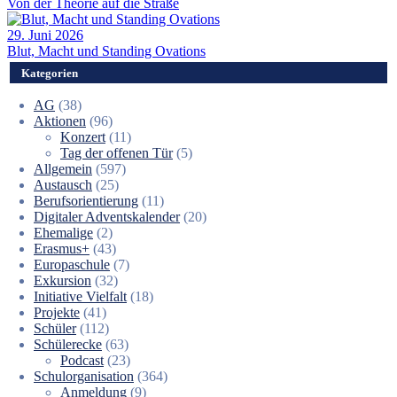
Von der Theorie auf die Straße
29. Juni 2026
Blut, Macht und Standing Ovations
Kategorien
AG
(38)
Aktionen
(96)
Konzert
(11)
Tag der offenen Tür
(5)
Allgemein
(597)
Austausch
(25)
Berufsorientierung
(11)
Digitaler Adventskalender
(20)
Ehemalige
(2)
Erasmus+
(43)
Europaschule
(7)
Exkursion
(32)
Initiative Vielfalt
(18)
Projekte
(41)
Schüler
(112)
Schülerecke
(63)
Podcast
(23)
Schulorganisation
(364)
Anmeldung
(9)