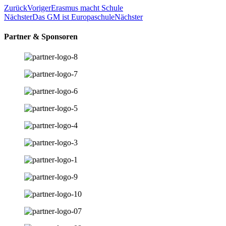
Zurück
Voriger
Erasmus macht Schule
Nächster
Das GM ist Europaschule
Nächster
Partner & Sponsoren