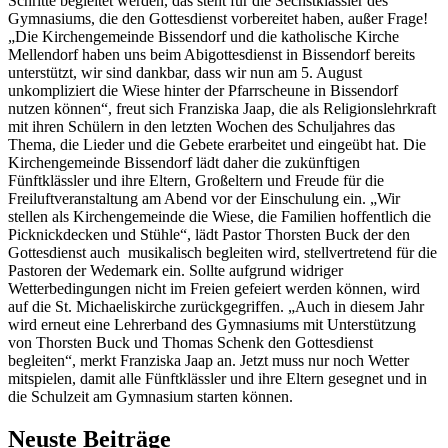
Schritte begleitet werden, das steht für die Sechstklässler des
Gymnasiums, die den Gottesdienst vorbereitet haben, außer Frage!
„Die Kirchengemeinde Bissendorf und die katholische Kirche
Mellendorf haben uns beim Abigottesdienst in Bissendorf bereits
unterstützt, wir sind dankbar, dass wir nun am 5. August
unkompliziert die Wiese hinter der Pfarrscheune in Bissendorf
nutzen können“, freut sich Franziska Jaap, die als Religionslehrkraft
mit ihren Schülern in den letzten Wochen des Schuljahres das
Thema, die Lieder und die Gebete erarbeitet und eingeübt hat. Die
Kirchengemeinde Bissendorf lädt daher die zukünftigen
Fünftklässler und ihre Eltern, Großeltern und Freude für die
Freiluftveranstaltung am Abend vor der Einschulung ein. „Wir
stellen als Kirchengemeinde die Wiese, die Familien hoffentlich die
Picknickdecken und Stühle“, lädt Pastor Thorsten Buck der den
Gottesdienst auch musikalisch begleiten wird, stellvertretend für die
Pastoren der Wedemark ein. Sollte aufgrund widriger
Wetterbedingungen nicht im Freien gefeiert werden können, wird
auf die St. Michaeliskirche zurückgegriffen. „Auch in diesem Jahr
wird erneut eine Lehrerband des Gymnasiums mit Unterstützung
von Thorsten Buck und Thomas Schenk den Gottesdienst
begleiten“, merkt Franziska Jaap an. Jetzt muss nur noch Wetter
mitspielen, damit alle Fünftklässler und ihre Eltern gesegnet und in
die Schulzeit am Gymnasium starten können.
Neuste Beiträge