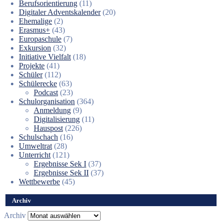
Berufsorientierung
(11)
Digitaler Adventskalender
(20)
Ehemalige
(2)
Erasmus+
(43)
Europaschule
(7)
Exkursion
(32)
Initiative Vielfalt
(18)
Projekte
(41)
Schüler
(112)
Schülerecke
(63)
Podcast
(23)
Schulorganisation
(364)
Anmeldung
(9)
Digitalisierung
(11)
Hauspost
(226)
Schulschach
(16)
Umweltrat
(28)
Unterricht
(121)
Ergebnisse Sek I
(37)
Ergebnisse Sek II
(37)
Wettbewerbe
(45)
Archiv
Archiv