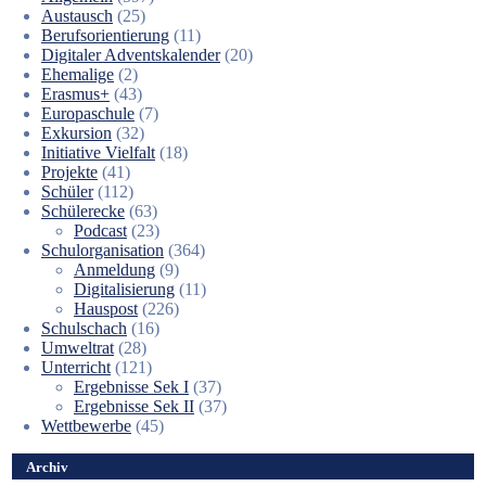
Austausch
(25)
Berufsorientierung
(11)
Digitaler Adventskalender
(20)
Ehemalige
(2)
Erasmus+
(43)
Europaschule
(7)
Exkursion
(32)
Initiative Vielfalt
(18)
Projekte
(41)
Schüler
(112)
Schülerecke
(63)
Podcast
(23)
Schulorganisation
(364)
Anmeldung
(9)
Digitalisierung
(11)
Hauspost
(226)
Schulschach
(16)
Umweltrat
(28)
Unterricht
(121)
Ergebnisse Sek I
(37)
Ergebnisse Sek II
(37)
Wettbewerbe
(45)
Archiv