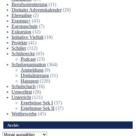
Berufsorientierung
(11)
Digitaler Adventskalender
(20)
Ehemalige
(2)
Erasmus+
(43)
Europaschule
(7)
Exkursion
(32)
Initiative Vielfalt
(18)
Projekte
(41)
Schüler
(112)
Schülerecke
(63)
Podcast
(23)
Schulorganisation
(364)
Anmeldung
(9)
Digitalisierung
(11)
Hauspost
(226)
Schulschach
(16)
Umweltrat
(28)
Unterricht
(121)
Ergebnisse Sek I
(37)
Ergebnisse Sek II
(37)
Wettbewerbe
(45)
Archiv
Archiv