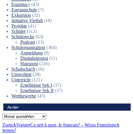
Erasmus+
(43)
Europaschule
(7)
Exkursion
(32)
Initiative Vielfalt
(18)
Projekte
(41)
Schüler
(112)
Schülerecke
(63)
Podcast
(23)
Schulorganisation
(364)
Anmeldung
(9)
Digitalisierung
(11)
Hauspost
(226)
Schulschach
(16)
Umweltrat
(28)
Unterricht
(121)
Ergebnisse Sek I
(37)
Ergebnisse Sek II
(37)
Wettbewerbe
(45)
Archiv
Archiv
Zurück
Voriger
Ça sert à quoi, le français? – Wozu Französisch
lernen?