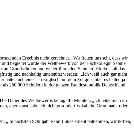
ragenden Ergebnis nicht gerechnet. „Wir freuen uns sehr, dass wir
ert und begleitet wurde der Wettbewerb von der Fachkollegin Sabine
ler an Grundschulen und weiterführenden Schulen. Hierbei soll das
fristig und nachhaltig unterstützt werden. „Ich weiß auch gar nicht
 hätte auch eine 1 in Englisch auf dem Zeugnis, aber es hätten ja
hr als 250.000 Schülern in der ganzen Bundesrepublik Deutschland
d. Die Dauer des Wettbewerbs beträgt 45 Minuten. „Ich habe mich im
en, aber sonst habe ich nicht gesondert Vokabeln, Grammatik oder
inen. „Im nächsten Schuljahr kann Lukas erneut teilnehmen, wir hoffen,