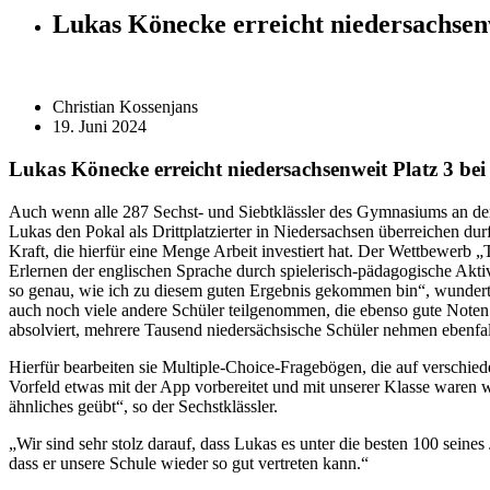
Lukas Könecke erreicht niedersachsenw
Christian Kossenjans
19. Juni 2024
Lukas Könecke erreicht niedersachsenweit Platz 3 bei
Auch wenn alle 287 Sechst- und Siebtklässler des Gymnasiums an der
Lukas den Pokal als Drittplatzierter in Niedersachsen überreichen du
Kraft, die hierfür eine Menge Arbeit investiert hat. Der Wettbewerb
Erlernen der englischen Sprache durch spielerisch-pädagogische Aktivi
so genau, wie ich zu diesem guten Ergebnis gekommen bin“, wundert s
auch noch viele andere Schüler teilgenommen, die ebenso gute Noten
absolviert, mehrere Tausend niedersächsische Schüler nehmen ebenfalls
Hierfür bearbeiten sie Multiple-Choice-Fragebögen, die auf verschied
Vorfeld etwas mit der App vorbereitet und mit unserer Klasse ware
ähnliches geübt“, so der Sechstklässler.
„Wir sind sehr stolz darauf, dass Lukas es unter die besten 100 seine
dass er unsere Schule wieder so gut vertreten kann.“