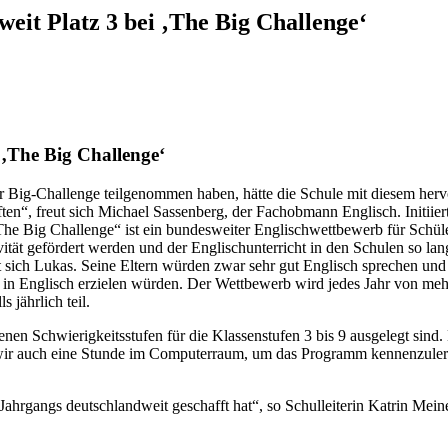
eit Platz 3 bei ‚The Big Challenge‘
 ‚The Big Challenge‘
 Big-Challenge teilgenommen haben, hätte die Schule mit diesem hervor
rften“, freut sich Michael Sassenberg, der Fachobmann Englisch. Initii
 „The Big Challenge“ ist ein bundesweiter Englischwettbewerb für Schü
tät gefördert werden und der Englischunterricht in den Schulen so lang
ich Lukas. Seine Eltern würden zwar sehr gut Englisch sprechen und er
 in Englisch erzielen würden. Der Wettbewerb wird jedes Jahr von me
 jährlich teil.
enen Schwierigkeitsstufen für die Klassenstufen 3 bis 9 ausgelegt sin
n wir auch eine Stunde im Computerraum, um das Programm kennenzulern
s Jahrgangs deutschlandweit geschafft hat“, so Schulleiterin Katrin Me