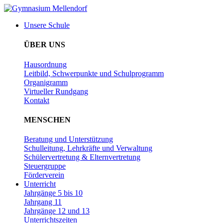
Zum
Inhalt
Unsere Schule
wechseln
ÜBER UNS
Hausordnung
Leitbild, Schwerpunkte und Schulprogramm
Organigramm
Virtueller Rundgang
Kontakt
MENSCHEN
Beratung und Unterstützung
Schulleitung, Lehrkräfte und Verwaltung
Schülervertretung & Elternvertretung
Steuergruppe
Förderverein
Unterricht
Jahrgänge 5 bis 10
Jahrgang 11
Jahrgänge 12 und 13
Unterrichtszeiten