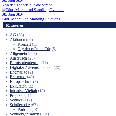
29. Juni 2026
Von der Theorie auf die Straße
29. Juni 2026
Blut, Macht und Standing Ovations
Kategorien
AG
(38)
Aktionen
(96)
Konzert
(11)
Tag der offenen Tür
(5)
Allgemein
(597)
Austausch
(25)
Berufsorientierung
(11)
Digitaler Adventskalender
(20)
Ehemalige
(2)
Erasmus+
(43)
Europaschule
(7)
Exkursion
(32)
Initiative Vielfalt
(18)
Projekte
(41)
Schüler
(112)
Schülerecke
(63)
Podcast
(23)
Schulorganisation
(364)