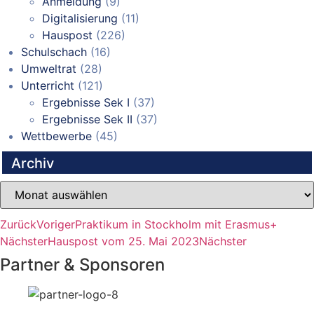
Anmeldung
(9)
Digitalisierung
(11)
Hauspost
(226)
Schulschach
(16)
Umweltrat
(28)
Unterricht
(121)
Ergebnisse Sek I
(37)
Ergebnisse Sek II
(37)
Wettbewerbe
(45)
Archiv
Archiv
Zurück
Voriger
Praktikum in Stockholm mit Erasmus+
Nächster
Hauspost vom 25. Mai 2023
Nächster
Partner & Sponsoren