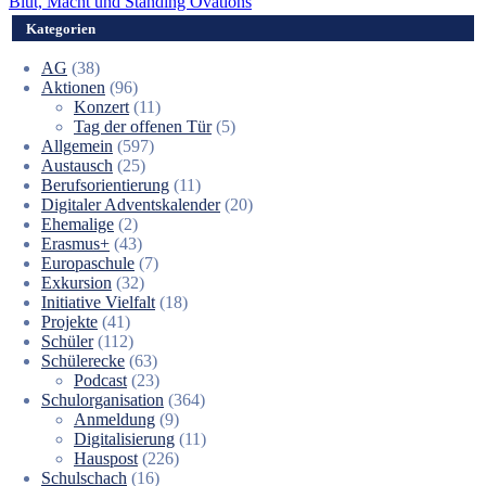
Blut, Macht und Standing Ovations
Kategorien
AG
(38)
Aktionen
(96)
Konzert
(11)
Tag der offenen Tür
(5)
Allgemein
(597)
Austausch
(25)
Berufsorientierung
(11)
Digitaler Adventskalender
(20)
Ehemalige
(2)
Erasmus+
(43)
Europaschule
(7)
Exkursion
(32)
Initiative Vielfalt
(18)
Projekte
(41)
Schüler
(112)
Schülerecke
(63)
Podcast
(23)
Schulorganisation
(364)
Anmeldung
(9)
Digitalisierung
(11)
Hauspost
(226)
Schulschach
(16)