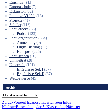
Erasmus+
(43)
Europaschule
(7)
Exkursion
(32)
Initiative Vielfalt
(18)
Projekte
(41)
Schüler
(112)
Schülerecke
(63)
Podcast
(23)
Schulorganisation
(364)
Anmeldung
(9)
Digitalisierung
(11)
Hauspost
(226)
Schulschach
(16)
Umweltrat
(28)
Unterricht
(121)
Ergebnisse Sek I
(37)
Ergebnisse Sek II
(37)
Wettbewerbe
(45)
Archiv
Archiv
Zurück
Voriger
Hauspost mit wichtigen Infos
Nächster
Einschulung der 5. Klassen (…)
Nächster