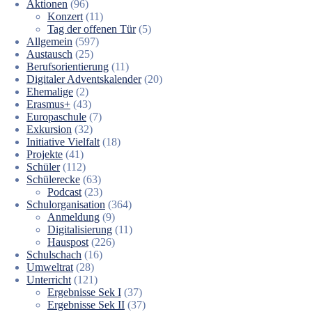
Aktionen
(96)
Konzert
(11)
Tag der offenen Tür
(5)
Allgemein
(597)
Austausch
(25)
Berufsorientierung
(11)
Digitaler Adventskalender
(20)
Ehemalige
(2)
Erasmus+
(43)
Europaschule
(7)
Exkursion
(32)
Initiative Vielfalt
(18)
Projekte
(41)
Schüler
(112)
Schülerecke
(63)
Podcast
(23)
Schulorganisation
(364)
Anmeldung
(9)
Digitalisierung
(11)
Hauspost
(226)
Schulschach
(16)
Umweltrat
(28)
Unterricht
(121)
Ergebnisse Sek I
(37)
Ergebnisse Sek II
(37)