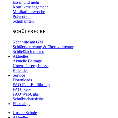
Essen und mehr
Konfliktmanagement
Musikarbeitswoche
Prävention
Schulfahrten
SCHÜLERECKE
Nachhilfe am GM
Schülervertretung & Elternvertretung
Schließfach mieten
Aktuelles
Aktuelle Beiträge
Unterrichtsergebnisse
Kalender
Service
Downloads
FAQ iPad-Einführung
FAQ IServ
FAQ WebUntis
Schulbuchausleihe
Ehemalige
Unsere Schule
Aktuelles