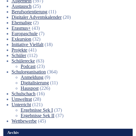
Allgemein
(597)
Austausch
(25)
Berufsorientierung
(11)
Digitaler Adventskalender
(20)
Ehemalige
(2)
Erasmus+
(43)
Europaschule
(7)
Exkursion
(32)
Initiative Vielfalt
(18)
Projekte
(41)
Schüler
(112)
Schülerecke
(63)
Podcast
(23)
Schulorganisation
(364)
Anmeldung
(9)
Digitalisierung
(11)
Hauspost
(226)
Schulschach
(16)
Umweltrat
(28)
Unterricht
(121)
Ergebnisse Sek I
(37)
Ergebnisse Sek II
(37)
Wettbewerbe
(45)
Archiv