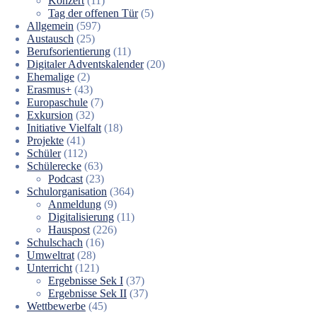
Konzert
(11)
Tag der offenen Tür
(5)
Allgemein
(597)
Austausch
(25)
Berufsorientierung
(11)
Digitaler Adventskalender
(20)
Ehemalige
(2)
Erasmus+
(43)
Europaschule
(7)
Exkursion
(32)
Initiative Vielfalt
(18)
Projekte
(41)
Schüler
(112)
Schülerecke
(63)
Podcast
(23)
Schulorganisation
(364)
Anmeldung
(9)
Digitalisierung
(11)
Hauspost
(226)
Schulschach
(16)
Umweltrat
(28)
Unterricht
(121)
Ergebnisse Sek I
(37)
Ergebnisse Sek II
(37)
Wettbewerbe
(45)