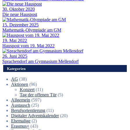
30. Oktober 2020
Die neue Hauspost
15. Dezember 2025
Mathematik-Olympiade am GM
19. Mai 2022
Hauspost vom 19. Mai 2022
26. Juni 2025
Sprachendorf am Gymnasium Mellendorf
Kategorien
AG
(38)
Aktionen
(96)
Konzert
(11)
Tag der offenen Tür
(5)
Allgemein
(597)
Austausch
(25)
Berufsorientierung
(11)
Digitaler Adventskalender
(20)
Ehemalige
(2)
Erasmus+
(43)