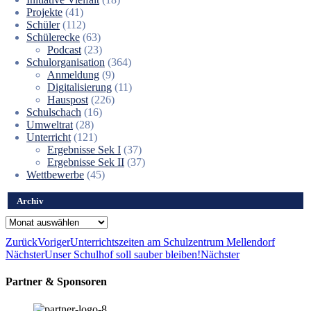
Projekte
(41)
Schüler
(112)
Schülerecke
(63)
Podcast
(23)
Schulorganisation
(364)
Anmeldung
(9)
Digitalisierung
(11)
Hauspost
(226)
Schulschach
(16)
Umweltrat
(28)
Unterricht
(121)
Ergebnisse Sek I
(37)
Ergebnisse Sek II
(37)
Wettbewerbe
(45)
Archiv
Archiv
Zurück
Voriger
Unterrichtszeiten am Schulzentrum Mellendorf
Nächster
Unser Schulhof soll sauber bleiben!
Nächster
Partner & Sponsoren