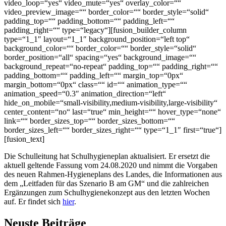
video_loop=“yes“ video_mute=“yes“ overlay_color=““
video_preview_image=““ border_color=““ border_style=“solid“
padding_top=““ padding_bottom=““ padding_left=““
padding_right=““ type=“legacy“][fusion_builder_column
type=“1_1″ layout=“1_1″ background_position=“left top“
background_color=““ border_color=““ border_style=“solid“
border_position=“all“ spacing=“yes“ background_image=““
background_repeat=“no-repeat“ padding_top=““ padding_right=““
padding_bottom=““ padding_left=““ margin_top=“0px“
margin_bottom=“0px“ class=““ id=““ animation_type=““
animation_speed=“0.3″ animation_direction=“left“
hide_on_mobile=“small-visibility,medium-visibility,large-visibility“
center_content=“no“ last=“true“ min_height=““ hover_type=“none“
link=““ border_sizes_top=““ border_sizes_bottom=““
border_sizes_left=““ border_sizes_right=““ type=“1_1″ first=“true“]
[fusion_text]
Die Schulleitung hat Schulhygieneplan aktualisiert. Er ersetzt die
aktuell geltende Fassung vom 24.08.2020 und nimmt die Vorgaben
des neuen Rahmen-Hygieneplans des Landes, die Informationen aus
dem „Leitfaden für das Szenario B am GM“ und die zahlreichen
Ergänzungen zum Schulhygienekonzept aus den letzten Wochen
auf. Er findet sich
hier
.
Neuste Beiträge