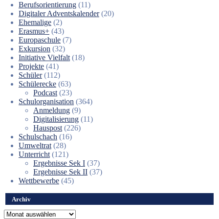
Berufsorientierung
(11)
Digitaler Adventskalender
(20)
Ehemalige
(2)
Erasmus+
(43)
Europaschule
(7)
Exkursion
(32)
Initiative Vielfalt
(18)
Projekte
(41)
Schüler
(112)
Schülerecke
(63)
Podcast
(23)
Schulorganisation
(364)
Anmeldung
(9)
Digitalisierung
(11)
Hauspost
(226)
Schulschach
(16)
Umweltrat
(28)
Unterricht
(121)
Ergebnisse Sek I
(37)
Ergebnisse Sek II
(37)
Wettbewerbe
(45)
Archiv
Archiv