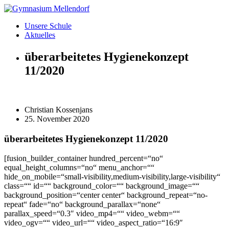
Zum
Inhalt
Unsere Schule
wechseln
Aktuelles
überarbeitetes Hygienekonzept
11/2020
Christian Kossenjans
25. November 2020
überarbeitetes Hygienekonzept 11/2020
[fusion_builder_container hundred_percent=“no“
equal_height_columns=“no“ menu_anchor=““
hide_on_mobile=“small-visibility,medium-visibility,large-visibility“
class=““ id=““ background_color=““ background_image=““
background_position=“center center“ background_repeat=“no-
repeat“ fade=“no“ background_parallax=“none“
parallax_speed=“0.3″ video_mp4=““ video_webm=““
video_ogv=““ video_url=““ video_aspect_ratio=“16:9″