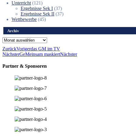
Unterricht
(121)
Ergebnisse Sek I
(37)
Ergebnisse Sek II
(37)
Wettbewerbe
(45)
Archiv
Archiv
Zurück
Voriger
das GM im TV
Nächster
GeMeinsam maskiert
Nächster
Partner & Sponsoren