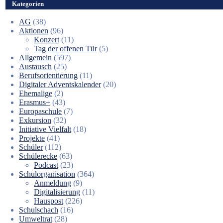
Kategorien
AG
(38)
Aktionen
(96)
Konzert
(11)
Tag der offenen Tür
(5)
Allgemein
(597)
Austausch
(25)
Berufsorientierung
(11)
Digitaler Adventskalender
(20)
Ehemalige
(2)
Erasmus+
(43)
Europaschule
(7)
Exkursion
(32)
Initiative Vielfalt
(18)
Projekte
(41)
Schüler
(112)
Schülerecke
(63)
Podcast
(23)
Schulorganisation
(364)
Anmeldung
(9)
Digitalisierung
(11)
Hauspost
(226)
Schulschach
(16)
Umweltrat
(28)