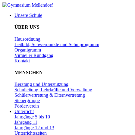
Zum
Inhalt
Unsere Schule
wechseln
ÜBER UNS
Hausordnung
Leitbild, Schwerpunkte und Schulprogramm
Organigramm
Virtueller Rundgang
Kontakt
MENSCHEN
Beratung und Unterstützung
Schulleitung, Lehrkräfte und Verwaltung
Schülervertretung & Elternvertretung
Steuergruppe
Förderverein
Unterricht
Jahrgänge 5 bis 10
Jahrgang 11
Jahrgänge 12 und 13
Unterrichtszeiten