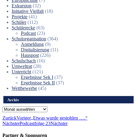
Europaschule
(7)
Exkursion
(32)
Initiative Vielfalt
(18)
Projekte
(41)
Schüler
(112)
Schülerecke
(63)
Podcast
(23)
Schulorganisation
(364)
Anmeldung
(9)
Digitalisierung
(11)
Hauspost
(226)
Schulschach
(16)
Umweltrat
(28)
Unterricht
(121)
Ergebnisse Sek I
(37)
Ergebnisse Sek II
(37)
Wettbewerbe
(45)
Archiv
Archiv
Zurück
Voriger
„Etwas wurde gestohlen ….“
Nächster
Podcastfolge 23
Nächster
Partner & Sponsoren