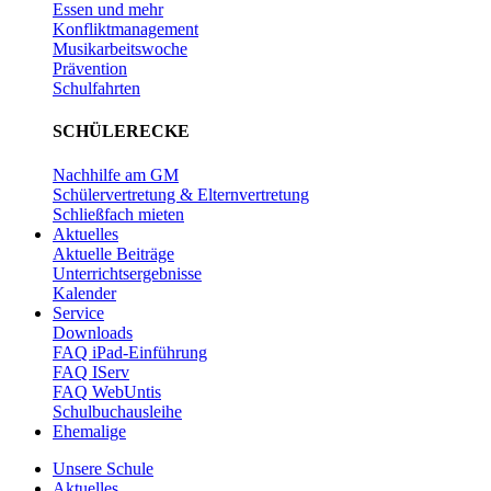
Essen und mehr
Konfliktmanagement
Musikarbeitswoche
Prävention
Schulfahrten
SCHÜLERECKE
Nachhilfe am GM
Schülervertretung & Elternvertretung
Schließfach mieten
Aktuelles
Aktuelle Beiträge
Unterrichtsergebnisse
Kalender
Service
Downloads
FAQ iPad-Einführung
FAQ IServ
FAQ WebUntis
Schulbuchausleihe
Ehemalige
Unsere Schule
Aktuelles