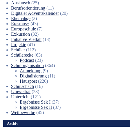
Austausch
(25)
Berufsorientierung
(11)
Digitaler Adventskalender
(20)
Ehemalige
(2)
Erasmus+
(43)
Europaschule
(7)
Exkursion
(32)
Initiative Vielfalt
(18)
Projekte
(41)
Schüler
(112)
Schülerecke
(63)
Podcast
(23)
Schulorganisation
(364)
Anmeldung
(9)
Digitalisierung
(11)
Hauspost
(226)
Schulschach
(16)
Umweltrat
(28)
Unterricht
(121)
Ergebnisse Sek I
(37)
Ergebnisse Sek II
(37)
Wettbewerbe
(45)
Archiv