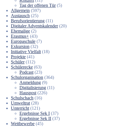
Konzert
(11)
Tag der offenen Tür
(5)
Allgemein
(597)
Austausch
(25)
Berufsorientierung
(11)
Digitaler Adventskalender
(20)
Ehemalige
(2)
Erasmus+
(43)
Europaschule
(7)
Exkursion
(32)
Initiative Vielfalt
(18)
Projekte
(41)
Schüler
(112)
Schülerecke
(63)
Podcast
(23)
Schulorganisation
(364)
Anmeldung
(9)
Digitalisierung
(11)
Hauspost
(226)
Schulschach
(16)
Umweltrat
(28)
Unterricht
(121)
Ergebnisse Sek I
(37)
Ergebnisse Sek II
(37)
Wettbewerbe
(45)