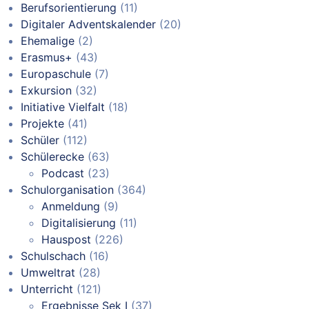
Berufsorientierung
(11)
Digitaler Adventskalender
(20)
Ehemalige
(2)
Erasmus+
(43)
Europaschule
(7)
Exkursion
(32)
Initiative Vielfalt
(18)
Projekte
(41)
Schüler
(112)
Schülerecke
(63)
Podcast
(23)
Schulorganisation
(364)
Anmeldung
(9)
Digitalisierung
(11)
Hauspost
(226)
Schulschach
(16)
Umweltrat
(28)
Unterricht
(121)
Ergebnisse Sek I
(37)