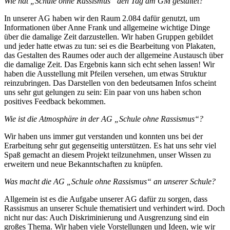
Wie hat „Schule ohne Rassismus“ den Tag am GM gestaltet?
In unserer AG haben wir den Raum 2.084 dafür genutzt, um
Informationen über Anne Frank und allgemeine wichtige Dinge
über die damalige Zeit darzustellen. Wir haben Gruppen gebildet
und jeder hatte etwas zu tun: sei es die Bearbeitung von Plakaten,
das Gestalten des Raumes oder auch der allgemeine Austausch über
die damalige Zeit. Das Ergebnis kann sich echt sehen lassen! Wir
haben die Ausstellung mit Pfeilen versehen, um etwas Struktur
reinzubringen. Das Darstellen von den bedeutsamen Infos scheint
uns sehr gut gelungen zu sein: Ein paar von uns haben schon
positives Feedback bekommen.
Wie ist die Atmosphäre in der AG „Schule ohne Rassismus“?
Wir haben uns immer gut verstanden und konnten uns bei der
Erarbeitung sehr gut gegenseitig unterstützen. Es hat uns sehr viel
Spaß gemacht an diesem Projekt teilzunehmen, unser Wissen zu
erweitern und neue Bekanntschaften zu knüpfen.
Was macht die AG „Schule ohne Rassismus“ an unserer Schule?
Allgemein ist es die Aufgabe unserer AG dafür zu sorgen, dass
Rassismus an unserer Schule thematisiert und verhindert wird. Doch
nicht nur das: Auch Diskriminierung und Ausgrenzung sind ein
großes Thema. Wir haben viele Vorstellungen und Ideen, wie wir