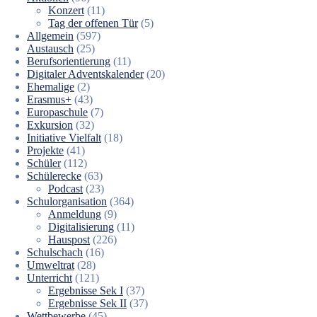
Konzert
(11)
Tag der offenen Tür
(5)
Allgemein
(597)
Austausch
(25)
Berufsorientierung
(11)
Digitaler Adventskalender
(20)
Ehemalige
(2)
Erasmus+
(43)
Europaschule
(7)
Exkursion
(32)
Initiative Vielfalt
(18)
Projekte
(41)
Schüler
(112)
Schülerecke
(63)
Podcast
(23)
Schulorganisation
(364)
Anmeldung
(9)
Digitalisierung
(11)
Hauspost
(226)
Schulschach
(16)
Umweltrat
(28)
Unterricht
(121)
Ergebnisse Sek I
(37)
Ergebnisse Sek II
(37)
Wettbewerbe
(45)