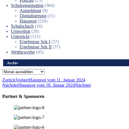
Podcast
(23)
Schulorganisation
(364)
Anmeldung
(9)
Digitalisierung
(11)
Hauspost
(226)
Schulschach
(16)
Umweltrat
(28)
Unterricht
(121)
Ergebnisse Sek I
(37)
Ergebnisse Sek II
(37)
Wettbewerbe
(45)
Archiv
Archiv
Zurück
Voriger
Hauspost vom 11. Januar 2024
Nächster
Hauspost vom 18. Januar 2024
Nächster
Partner & Sponsoren