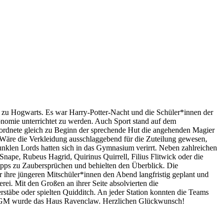
 zu Hogwarts. Es war Harry-Potter-Nacht und die Schüler*innen der
nomie unterrichtet zu werden. Auch Sport stand auf dem
 ordnete gleich zu Beginn der sprechende Hut die angehenden Magier
 Wäre die Verkleidung ausschlaggebend für die Zuteilung gewesen,
unklen Lords hatten sich in das Gymnasium verirrt. Neben zahlreichen
nape, Rubeus Hagrid, Quirinus Quirrell, Filius Flitwick oder die
pps zu Zaubersprüchen und behielten den Überblick. Die
r ihre jüngeren Mitschüler*innen den Abend langfristig geplant und
rei. Mit den Großen an ihrer Seite absolvierten die
rstäbe oder spielten Quidditch. An jeder Station konnten die Teams
am GM wurde das Haus Ravenclaw. Herzlichen Glückwunsch!