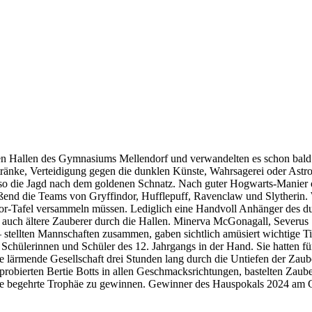
gen Hallen des Gymnasiums Mellendorf und verwandelten es schon bald
ränke, Verteidigung gegen die dunklen Künste, Wahrsagerei oder Astro
 also die Jagd nach dem goldenen Schnatz. Nach guter Hogwarts-Manier
eßend die Teams von Gryffindor, Hufflepuff, Ravenclaw und Slytherin.
findor-Tafel versammeln müssen. Lediglich eine Handvoll Anhänger des d
 auch ältere Zauberer durch die Hallen. Minerva McGonagall, Severus S
tellten Mannschaften zusammen, gaben sichtlich amüsiert wichtige Ti
Schülerinnen und Schüler des 12. Jahrgangs in der Hand. Sie hatten fü
die lärmende Gesellschaft drei Stunden lang durch die Untiefen der Zaube
robierten Bertie Botts in allen Geschmacksrichtungen, bastelten Zaube
n die begehrte Trophäe zu gewinnen. Gewinner des Hauspokals 2024 