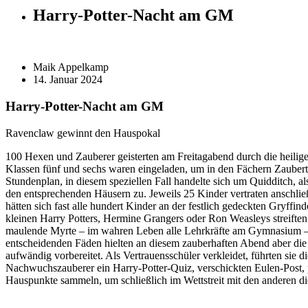
Harry-Potter-Nacht am GM
Maik Appelkamp
14. Januar 2024
Harry-Potter-Nacht am GM
Ravenclaw gewinnt den Hauspokal
100 Hexen und Zauberer geisterten am Freitagabend durch die heili
Klassen fünf und sechs waren eingeladen, um in den Fächern Zaubert
Stundenplan, in diesem speziellen Fall handelte sich um Quidditch,
den entsprechenden Häusern zu. Jeweils 25 Kinder vertraten anschli
hätten sich fast alle hundert Kinder an der festlich gedeckten Gryf
kleinen Harry Potters, Hermine Grangers oder Ron Weasleys streiften
maulende Myrte – im wahren Leben alle Lehrkräfte am Gymnasium – s
entscheidenden Fäden hielten an diesem zauberhaften Abend aber die 
aufwändig vorbereitet. Als Vertrauensschüler verkleidet, führten sie 
Nachwuchszauberer ein Harry-Potter-Quiz, verschickten Eulen-Post, p
Hauspunkte sammeln, um schließlich im Wettstreit mit den andere