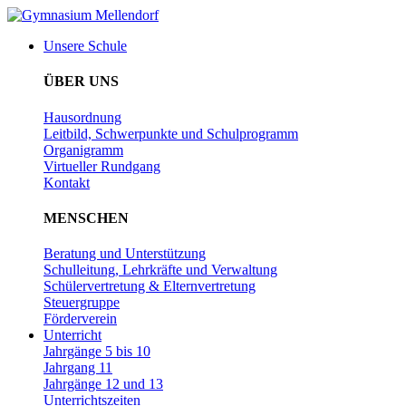
Zum
Inhalt
Unsere Schule
wechseln
ÜBER UNS
Hausordnung
Leitbild, Schwerpunkte und Schulprogramm
Organigramm
Virtueller Rundgang
Kontakt
MENSCHEN
Beratung und Unterstützung
Schulleitung, Lehrkräfte und Verwaltung
Schülervertretung & Elternvertretung
Steuergruppe
Förderverein
Unterricht
Jahrgänge 5 bis 10
Jahrgang 11
Jahrgänge 12 und 13
Unterrichtszeiten