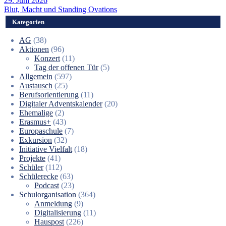
29. Juni 2026
Blut, Macht und Standing Ovations
Kategorien
AG
(38)
Aktionen
(96)
Konzert
(11)
Tag der offenen Tür
(5)
Allgemein
(597)
Austausch
(25)
Berufsorientierung
(11)
Digitaler Adventskalender
(20)
Ehemalige
(2)
Erasmus+
(43)
Europaschule
(7)
Exkursion
(32)
Initiative Vielfalt
(18)
Projekte
(41)
Schüler
(112)
Schülerecke
(63)
Podcast
(23)
Schulorganisation
(364)
Anmeldung
(9)
Digitalisierung
(11)
Hauspost
(226)